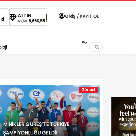
BIST
DOLAR
EURO
A
GİRİŞ / KAYIT OL
Rİ
660,55
1.690,16
47,6787
55,1254
-0.03%
%
%
%
°
loji
Güncel
MİNİKLER GÜREŞ’TE TÜRKİYE
ŞAMPİYONLUĞU GELDİ!