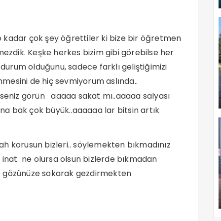
o kadar çok şey öğrettiler ki bize bir öğretmen
zdik. Keşke herkes bizim gibi görebilse her
 durum olduğunu, sadece farklı geliştiğimizi
lenmesini de hiç sevmiyorum aslında..
ürseniz görün aaaaa sakat mı..aaaaa salyası
a bak çok büyük..aaaaaa lar bitsin artık
ah korusun bizleri.. söylemekten bıkmadınız
a inat ne olursa olsun bizlerde bıkmadan
ze gözünüze sokarak gezdirmekten