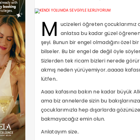
M
ucizeleri öğreten çocuklarımız 
anlatsa bu kadar güzel öğreneme
şeyi. Bunun bir engel olmadığını özel bir
bilseler. Bu bir engel de değil öyle söy
Sizlerden tek ricam bizleri nerede gör
akmış neden yürüyemiyor..aaaaa kafasın
lütfen..
Aaaa kafasına bakın ne kadar büyük All
ama biz annelerde sizin bu bakışlarınız
çocuklarımızla hep dışarlarda gözünü
bakmayacağız emin olun.
Anlatayım size..