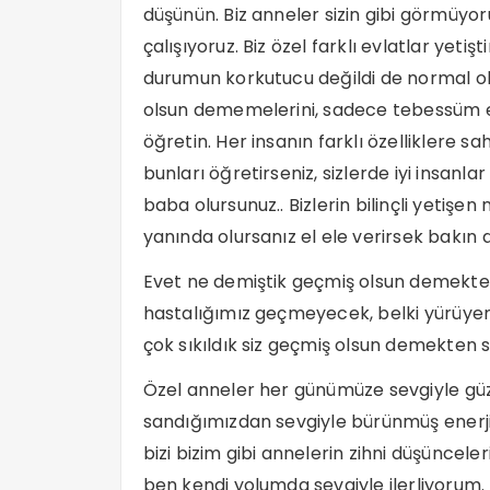
düşünün. Biz anneler sizin gibi görmüyo
çalışıyoruz. Biz özel farklı evlatlar yeti
durumun korkutucu değildi de normal ol
olsun dememelerini, sadece tebessüm etm
öğretin. Her insanın farklı özelliklere sa
bunları öğretirseniz, sizlerde iyi insanla
baba olursunuz.. Bizlerin bilinçli yetişen
yanında olursanız el ele verirsek bakın 
Evet ne demiştik geçmiş olsun demekten v
hastalığımız geçmeyecek, belki yürüye
çok sıkıldık siz geçmiş olsun demekten s
Özel anneler her günümüze sevgiyle güzel 
sandığımızdan sevgiyle bürünmüş enerjil
bizi bizim gibi annelerin zihni düşüncele
ben kendi yolumda sevgiyle ilerliyorum