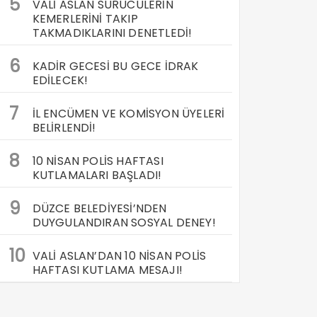
5
VALİ ASLAN SÜRÜCÜLERİN
KEMERLERİNİ TAKIP
TAKMADIKLARINI DENETLEDİ!
6
KADİR GECESİ BU GECE İDRAK
EDİLECEK!
7
İL ENCÜMEN VE KOMİSYON ÜYELERİ
BELİRLENDİ!
8
10 NİSAN POLİS HAFTASI
KUTLAMALARI BAŞLADI!
9
DÜZCE BELEDİYESİ’NDEN
DUYGULANDIRAN SOSYAL DENEY!
10
VALİ ASLAN’DAN 10 NİSAN POLİS
HAFTASI KUTLAMA MESAJI!