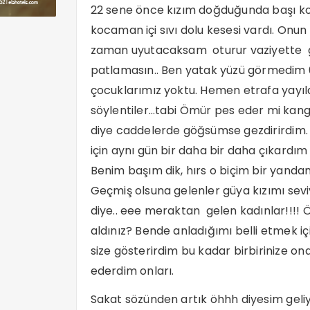
22 sene önce kızım doğduğunda başı ko
kocaman içi sıvı dolu kesesi vardı. O
zaman uyutacaksam oturur vaziyette 
patlamasın.. Ben yatak yüzü görmedim 6
çocuklarımız yoktu. Hemen etrafa yayıl
söylentiler…tabi Ömür pes eder mi kang
diye caddelerde göğsümse gezdirirdim.
için aynı gün bir daha bir daha çıkardım 
Benim başım dik, hırs o biçim bir yanda
Geçmiş olsuna gelenler güya kızımı seviy
diye.. eee meraktan gelen kadınlar!!!! 
aldınız? Bende anladığımı belli etmek i
size gösterirdim bu kadar birbirinize 
ederdim onları.
Sakat sözünden artık öhhh diyesim geli