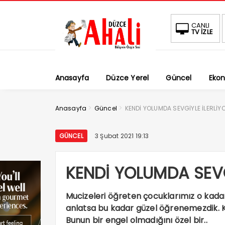
CANLI
TV İZLE
Anasayfa
Düzce Yerel
Güncel
Eko
>
>
Anasayfa
Güncel
KENDİ YOLUMDA SEVGİYLE İLERLİ
GÜNCEL
3 Şubat 2021 19:13
KENDİ YOLUMDA SEVG
Mucizeleri öğreten çocuklarımız o kadar
anlatsa bu kadar güzel öğrenemezdik. Ke
Bunun bir engel olmadığını özel bir..