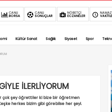
BIST
DOLAR
EURO
ALTIN
CANLI
CANLI
NÖBETÇİ
NAMAZ
BORSA
SONUÇLAR
ECZANELER
VAKİTLE
1.690,16
47,6787
55,1254
6,
-0.03%
%
%
%2,59
nomi
Kültür Sanat
Sağlık
Siyaset
Spor
Tekno
YORUM
İYLE İLERLİYORUM
 çok şey öğrettiler ki bize bir öğretmen
şke herkes bizim gibi görebilse her şeyi.