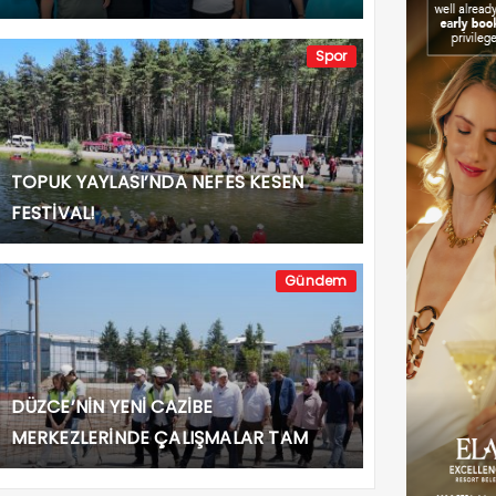
Spor
TOPUK YAYLASI’NDA NEFES KESEN
FESTİVAL!
Gündem
DÜZCE’NİN YENİ CAZİBE
MERKEZLERİNDE ÇALIŞMALAR TAM
GAZ!