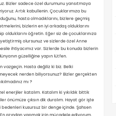
ruz. Bizler sadece özel durumunu yansıtmaya
ştiriyoruz. Artık kabullenin. Çocuklarımıza bu
duğunu, hasta olmadıklarını, bizlere geçmiş
elerini, bizlerin en iyi arkadaş olduklarını
hip olduklarını öğretin. Eğer siz de çocuklarınıza
r yetiştirmiş olursunuz ve sizlerde özel Anne
 nesile ihtiyacımız var. Sizlerde bu konuda bizlerin
dünyanın güzelliğine yapın lütfen.
azgeçin. Hasta değiliz ki biz. Belki
meyecek nerden biliyorsunuz? Bizler gerçekten
ıkılmadınız mı ?
enerjiler katalım. Katalım ki yıkıldık bittik
er önümüze çıksın dik duralım. Hayat gör işte
ri bedenleri kusursuz bir denge içinde. Şahsen
. En azından yapmak için mücadele ediyorum.