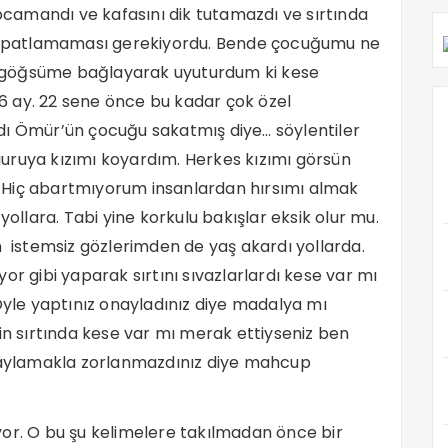
camandı ve kafasını dik tutamazdı ve sırtında
nun patlamaması gerekiyordu. Bende çocuğumu ne
göğsüme bağlayarak uyuturdum ki kese
 ay. 22 sene önce bu kadar çok özel
dı Ömür’ün çocuğu sakatmış diye… söylentiler
uruya kızımı koyardım. Herkes kızımı görsün
 Hiç abartmıyorum insanlardan hırsımı almak
yollara. Tabi yine korkulu bakışlar eksik olur mu.
n istemsiz gözlerimden de yaş akardı yollarda.
or gibi yaparak sırtını sıvazlarlardı kese var mı
Öyle yaptınız onayladınız diye madalya mı
çin sırtında kese var mı merak ettiyseniz ben
onaylamakla zorlanmazdınız diye mahcup
yor. O bu şu kelimelere takılmadan önce bir