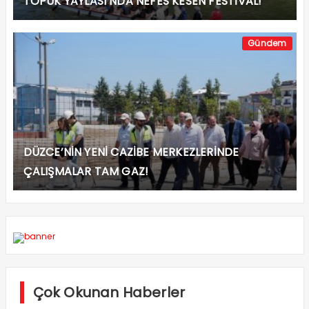
TOPUK YAYLASI’NDA NEFES KESEN FESTİVAL!
Gündem
DÜZCE’NİN YENİ CAZİBE MERKEZLERİNDE
ÇALIŞMALAR TAM GAZ!
Çok Okunan Haberler