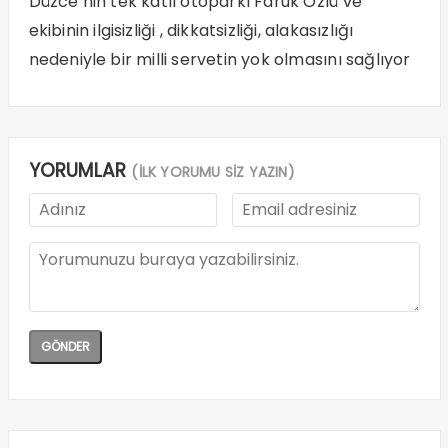
Düzce’nin tek katlı otoparkı Faruk Özlü ve
ekibinin ilgisizliği , dikkatsizliği, alakasızlığı
nedeniyle bir milli servetin yok olmasını sağlıyor
YORUMLAR
(İLK YORUMU SİZ YAZIN)