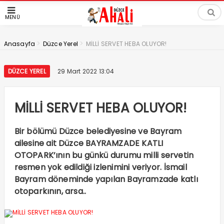
MENÜ
>
>
Anasayfa
Düzce Yerel
MİLLİ SERVET HEBA OLUYOR!
DÜZCE YEREL
29 Mart 2022 13:04
MİLLİ SERVET HEBA OLUYOR!
Bir bölümü Düzce belediyesine ve Bayram
ailesine ait Düzce BAYRAMZADE KATLI
OTOPARK’ının bu günkü durumu milli servetin
resmen yok edildiği izlenimini veriyor. İsmail
Bayram döneminde yapılan Bayramzade katlı
otoparkının, arsa..