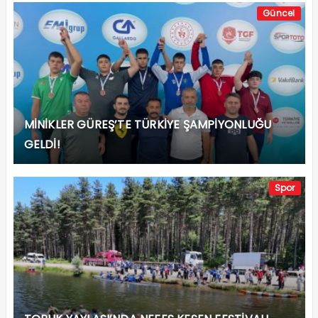
Güncel
MİNİKLER GÜREŞ’TE TÜRKİYE ŞAMPİYONLUĞU
GELDİ!
Spor