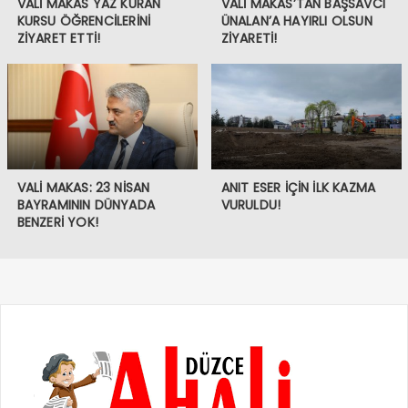
VALİ MAKAS YAZ KURAN
VALİ MAKAS’TAN BAŞSAVCI
KURSU ÖĞRENCİLERİNİ
ÜNALAN’A HAYIRLI OLSUN
ZİYARET ETTİ!
ZİYARETİ!
VALİ MAKAS: 23 NİSAN
ANIT ESER İÇİN İLK KAZMA
BAYRAMININ DÜNYADA
VURULDU!
BENZERİ YOK!