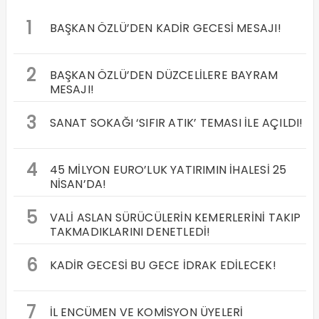
1
BAŞKAN ÖZLÜ’DEN KADİR GECESİ MESAJI!
2
BAŞKAN ÖZLÜ’DEN DÜZCELİLERE BAYRAM
MESAJI!
3
SANAT SOKAĞI ‘SIFIR ATIK’ TEMASI İLE AÇILDI!
4
45 MİLYON EURO’LUK YATIRIMIN İHALESİ 25
NİSAN’DA!
5
VALİ ASLAN SÜRÜCÜLERİN KEMERLERİNİ TAKIP
TAKMADIKLARINI DENETLEDİ!
6
KADİR GECESİ BU GECE İDRAK EDİLECEK!
7
İL ENCÜMEN VE KOMİSYON ÜYELERİ