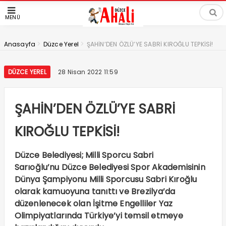
MENÜ
>
>
Anasayfa
Düzce Yerel
ŞAHİN’DEN ÖZLÜ’YE SABRİ KIROĞLU TEPKİSİ!
DÜZCE YEREL
28 Nisan 2022 11:59
ŞAHİN’DEN ÖZLÜ’YE SABRİ
KIROĞLU TEPKİSİ!
Düzce Belediyesi; Milli Sporcu Sabri
Sarıoğlu’nu Düzce Belediyesi Spor Akademisinin
Dünya Şampiyonu Milli Sporcusu Sabri Kıroğlu
olarak kamuoyuna tanıttı ve Brezilya’da
düzenlenecek olan İşitme Engelliler Yaz
Olimpiyatlarında Türkiye’yi temsil etmeye