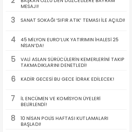
2
BAŞKAN ÖZLÜ’DEN DÜZCELİLERE BAYRAM
MESAJI!
3
SANAT SOKAĞI ‘SIFIR ATIK’ TEMASI İLE AÇILDI!
4
45 MİLYON EURO’LUK YATIRIMIN İHALESİ 25
NİSAN’DA!
5
VALİ ASLAN SÜRÜCÜLERİN KEMERLERİNİ TAKIP
TAKMADIKLARINI DENETLEDİ!
6
KADİR GECESİ BU GECE İDRAK EDİLECEK!
7
İL ENCÜMEN VE KOMİSYON ÜYELERİ
BELİRLENDİ!
8
10 NİSAN POLİS HAFTASI KUTLAMALARI
BAŞLADI!