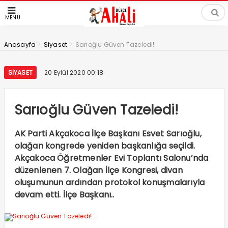
MENÜ
>
>
Anasayfa
Siyaset
Sarıoğlu Güven Tazeledi!
SIYASET
20 Eylül 2020 00:18
Sarıoğlu Güven Tazeledi!
AK Parti Akçakoca İlçe Başkanı Esvet Sarıoğlu,
olağan kongrede yeniden başkanlığa seçildi.
Akçakoca Öğretmenler Evi Toplantı Salonu’nda
düzenlenen 7. Olağan İlçe Kongresi, divan
oluşumunun ardından protokol konuşmalarıyla
devam etti. İlçe Başkanı..