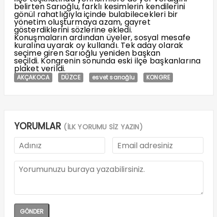
belirten Sarıoğlu, farklı kesimlerin kendilerini
gönül rahatlığıyla içinde bulabilecekleri bir
yönetim oluşturmaya azam, gayret
gösterdiklerini sözlerine ekledi.
Konuşmaların ardından üyeler, sosyal mesafe
kuralına uyarak oy kullandı. Tek aday olarak
seçime giren Sarıoğlu yeniden başkan
seçildi. Kongrenin sonunda eski ilçe başkanlarına
plaket verildi.
AKÇAKOCA
DÜZCE
esvet sarıoğlu
KONGRE
YORUMLAR
(İLK YORUMU SİZ YAZIN)