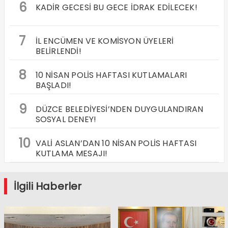
6
KADİR GECESİ BU GECE İDRAK EDİLECEK!
7
İL ENCÜMEN VE KOMİSYON ÜYELERİ
BELİRLENDİ!
8
10 NİSAN POLİS HAFTASI KUTLAMALARI
BAŞLADI!
9
DÜZCE BELEDİYESİ’NDEN DUYGULANDIRAN
SOSYAL DENEY!
10
VALİ ASLAN’DAN 10 NİSAN POLİS HAFTASI
KUTLAMA MESAJI!
İlgili Haberler