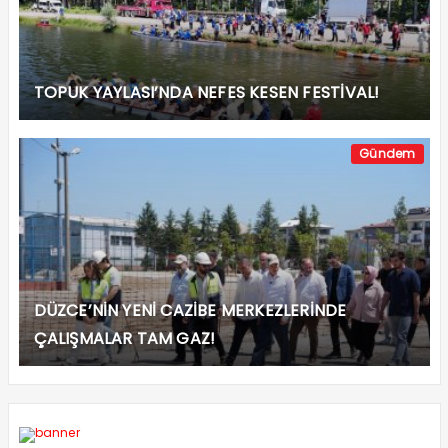
TOPUK YAYLASI’NDA NEFES KESEN FESTİVAL!
Gündem
DÜZCE’NİN YENİ CAZİBE MERKEZLERİNDE
ÇALIŞMALAR TAM GAZ!