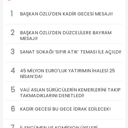
1
BAŞKAN ÖZLÜ’DEN KADİR GECESİ MESAJI!
2
BAŞKAN ÖZLÜ’DEN DÜZCELİLERE BAYRAM
MESAJI!
3
SANAT SOKAĞI ‘SIFIR ATIK’ TEMASI İLE AÇILDI!
4
45 MİLYON EURO’LUK YATIRIMIN İHALESİ 25
NİSAN’DA!
5
VALİ ASLAN SÜRÜCÜLERİN KEMERLERİNİ TAKIP
TAKMADIKLARINI DENETLEDİ!
6
KADİR GECESİ BU GECE İDRAK EDİLECEK!
7
İL ENCÜMEN VE KOMİSYON ÜYELERİ