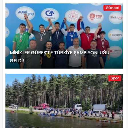
Güncel
MİNİKLER GÜREŞ’TE TÜRKİYE ŞAMPİYONLUĞU
GELDİ!
Spor