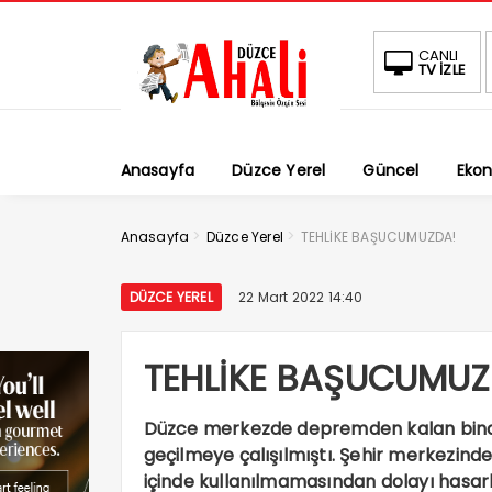
CANLI
TV İZLE
Anasayfa
Düzce Yerel
Güncel
Eko
>
>
Anasayfa
Düzce Yerel
TEHLİKE BAŞUCUMUZDA!
DÜZCE YEREL
22 Mart 2022 14:40
TEHLİKE BAŞUCUMUZ
Düzce merkezde depremden kalan binala
geçilmeye çalışılmıştı. Şehir merkezi
içinde kullanılmamasından dolayı hasarl