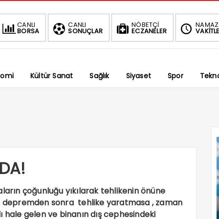
BIST
DOLAR
EURO
ALTIN
CANLI
CANLI
NÖBETÇİ
NAMAZ
BORSA
SONUÇLAR
ECZANELER
VAKİTLE
1.690,16
47,6787
55,1254
6,
-0.03%
%
%
%2,59
nomi
Kültür Sanat
Sağlık
Siyaset
Spor
Tekno
DA!
rın çoğunluğu yıkılarak tehlikenin önüne
nde depremden sonra tehlike yaratmasa , zaman
ı hale gelen ve binanın dış cephesindeki