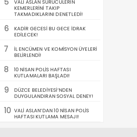
5
VALİ ASLAN SÜRÜCÜLERİN
KEMERLERİNİ TAKIP
TAKMADIKLARINI DENETLEDİ!
6
KADİR GECESİ BU GECE İDRAK
EDİLECEK!
7
İL ENCÜMEN VE KOMİSYON ÜYELERİ
BELİRLENDİ!
8
10 NİSAN POLİS HAFTASI
KUTLAMALARI BAŞLADI!
9
DÜZCE BELEDİYESİ’NDEN
DUYGULANDIRAN SOSYAL DENEY!
10
VALİ ASLAN’DAN 10 NİSAN POLİS
HAFTASI KUTLAMA MESAJI!