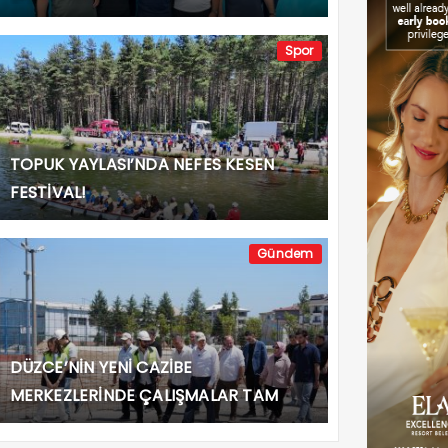
Spor
TOPUK YAYLASI’NDA NEFES KESEN
FESTİVAL!
Gündem
DÜZCE’NİN YENİ CAZİBE
MERKEZLERİNDE ÇALIŞMALAR TAM
GAZ!