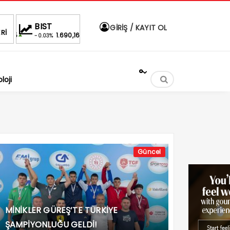
BIST
DOLAR
EURO
A
GİRİŞ / KAYIT OL
Rİ
660,55
1.690,16
47,6787
55,1254
-0.03%
%
%
%
°
loji
Güncel
MİNİKLER GÜREŞ’TE TÜRKİYE
ŞAMPİYONLUĞU GELDİ!