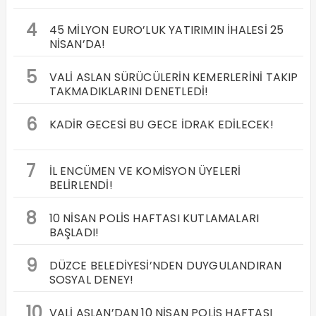
4
45 MİLYON EURO’LUK YATIRIMIN İHALESİ 25
NİSAN’DA!
5
VALİ ASLAN SÜRÜCÜLERİN KEMERLERİNİ TAKIP
TAKMADIKLARINI DENETLEDİ!
6
KADİR GECESİ BU GECE İDRAK EDİLECEK!
7
İL ENCÜMEN VE KOMİSYON ÜYELERİ
BELİRLENDİ!
8
10 NİSAN POLİS HAFTASI KUTLAMALARI
BAŞLADI!
9
DÜZCE BELEDİYESİ’NDEN DUYGULANDIRAN
SOSYAL DENEY!
10
VALİ ASLAN’DAN 10 NİSAN POLİS HAFTASI