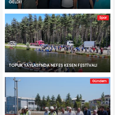
GELDİ!
Spor
TOPUK YAYLASI’NDA NEFES KESEN FESTİVAL!
Gündem