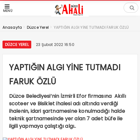
MENÜ
>
>
Anasayfa
Düzce Yerel
YAPTIĞIN ALGI YİNE TUTMADI FARUK ÖZLÜ
DÜZCE YEREL
23 Şubat 2022 16:50
YAPTIĞIN ALGI YİNE TUTMADI
FARUK ÖZLÜ
Düzce Belediyesi’nin İzmirli Efor firmasına Akıllı
scoteer ve Bisiklet ihalesi adı altında verdiği
ihalenin, idari şartnamesine konulmadığı halde
teknik şartnamesinde yer alan 7 adet büfe ile
ilgili yapmaya çalıştığı algı..