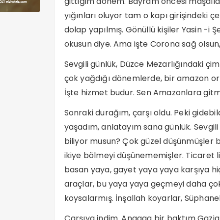
gittiğim dönem. Bayram öncesi maşall
yığınları oluyor tam o kapı girişindeki 
dolap yapılmış. Gönüllü kişiler Yasin -i Ş
okusun diye. Ama işte Corona sağ olsun, 
Sevgili günlük, Düzce Mezarlığındaki çi
çok yağdığı dönemlerde, bir amazon orma
İşte hizmet budur. Sen Amazonlara gitmi
Sonraki durağım, çarşı oldu. Peki gidebi
yaşadım, anlatayım sana günlük. Sevgili 
biliyor musun? Çok güzel düşünmüşler bir
ikiye bölmeyi düşünememişler. Ticaret 
basan yaya, gayet yaya yaya karşıya h
araçlar, bu yaya yaya geçmeyi daha çok
koysalarmış. İnşallah koyarlar, Süphane
Çarşıya indim. Anaaaa bir baktım Gazian