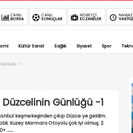
BIST
CANLI
CANLI
NÖBETÇİ
NAMAZ
BORSA
SONUÇLAR
ECZANELER
VAKİTLE
1.
-0.34%
nomi
Kültür Sanat
Sağlık
Siyaset
Spor
Tekno
 Günlüğü -1
Düzcelinin Günlüğü -1
tanbul keşmekeşinden çıkıp Düzce ye geldim.
abii. Kuzey Marmara Otoyolu çok iyi olmuş. 2
0+ …….