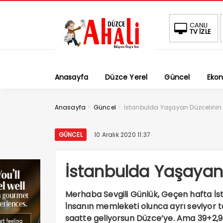
CANLI
TV İZLE
Anasayfa
Düzce Yerel
Güncel
Eko
>
>
Anasayfa
Güncel
İstanbulda Yaşayan Düzcelinin
GÜNCEL
10 Aralık 2020 11:37
İstanbulda Yaşayan 
Merhaba Sevgili Günlük, Geçen hafta İs
İnsanın memleketi olunca ayrı seviyor t
saatte geliyorsun Düzce’ye. Ama 39+2,9