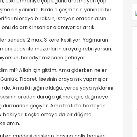
ah, eski Ümraniye çöplüğünü aratmayan çöp
çeşmenin yanında. Birde o çeşmenin yanında bir
eriflerini oraya bıraksın, isteyen oradan alsın
onu da artık insanlar alamıyorlar artık.
mler senede 2 max. 3 kere kesiliyor. Yağmurun
nı edası ile mezarların oraya girebiliyorsun.
yorsun, belediyemiz sana getiriyor.
ldim mi? Allah için gittim. Ama giderken neler
Günlük, Ticaret lisesinin oraya ışık yapmışlar
de. Ama iki ışığın olduğu, yerde yaya ışıklarını
lisesinin oradan durağa gitmek için, düğmeye
iç durmadan geçiyor. Ama trafikte bekleyen
 bekliyor. Keşke ortaya da bir düğme
ke amin.
tep caddesi girişlerin başına polis bariyeri