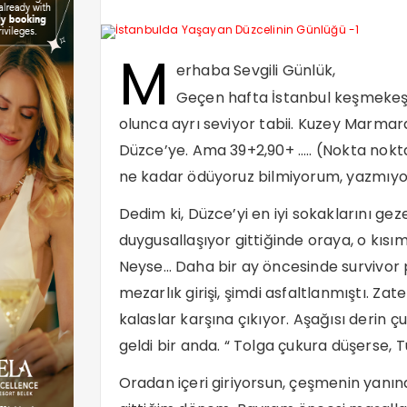
M
erhaba Sevgili Günlük,
Geçen hafta İstanbul keşmekeşi
olunca ayrı seviyor tabii. Kuzey Marmara
Düzce’ye. Ama 39+2,90+ ….. (Nokta nokta
ne kadar ödüyoruz bilmiyorum, yazmıyor
Dedim ki, Düzce’yi en iyi sokaklarını g
duygusallaşıyor gittiğinde oraya, o kıs
Neyse… Daha bir ay öncesinde survivor
mezarlık girişi, şimdi asfaltlanmıştı. Zat
kalaslar karşına çıkıyor. Aşağısı derin
geldi bir anda. “ Tolga çukura düşerse, 
Oradan içeri giriyorsun, çeşmenin yanın