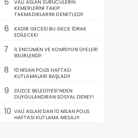
5
VALİ ASLAN SÜRÜCÜLERİN
KEMERLERİNİ TAKIP
TAKMADIKLARINI DENETLEDİ!
6
KADİR GECESİ BU GECE İDRAK
EDİLECEK!
7
İL ENCÜMEN VE KOMİSYON ÜYELERİ
BELİRLENDİ!
8
10 NİSAN POLİS HAFTASI
KUTLAMALARI BAŞLADI!
9
DÜZCE BELEDİYESİ’NDEN
DUYGULANDIRAN SOSYAL DENEY!
10
VALİ ASLAN’DAN 10 NİSAN POLİS
HAFTASI KUTLAMA MESAJI!