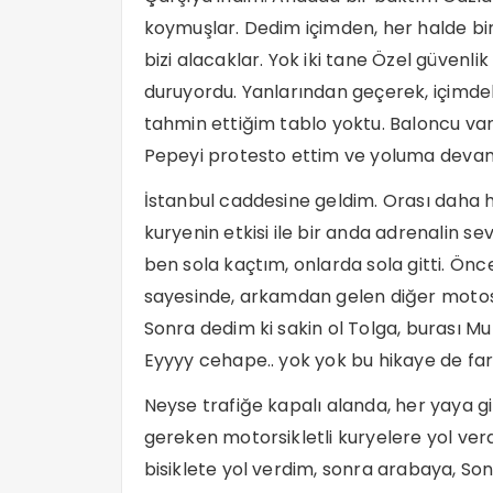
koymuşlar. Dedim içimden, her halde biril
bizi alacaklar. Yok iki tane Özel güvenli
duruyordu. Yanlarından geçerek, içimde
tahmin ettiğim tablo yoktu. Baloncu vard
Pepeyi protesto ettim ve yoluma devam
İstanbul caddesine geldim. Orası daha h
kuryenin etkisi ile bir anda adrenalin se
ben sola kaçtım, onlarda sola gitti. Önc
sayesinde, arkamdan gelen diğer motosi
Sonra dedim ki sakin ol Tolga, burası Muz
Eyyyy cehape.. yok yok bu hikaye de fark
Neyse trafiğe kapalı alanda, her yaya 
gereken motorsikletli kuryelere yol ve
bisiklete yol verdim, sonra arabaya, So