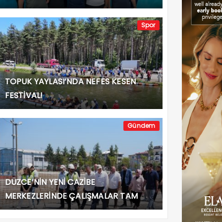
Spor
TOPUK YAYLASI’NDA NEFES KESEN
FESTİVAL!
Gündem
DÜZCE’NİN YENİ CAZİBE
MERKEZLERİNDE ÇALIŞMALAR TAM
GAZ!