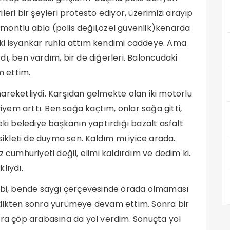
eri bir şeyleri protesto ediyor, üzerimizi arayıp
k montlu abla (polis değil,özel güvenlik)kenarda
ki isyankar ruhla attım kendimi caddeye. Ama
ı, ben vardım, bir de diğerleri. Baloncudaki
 ettim.
areketliydi. Karşıdan gelmekte olan iki motorlu
viyem arttı. Ben sağa kaçtım, onlar sağa gitti,
eki belediye başkanın yaptırdığı bazalt asfalt
kleti de duyma sen. Kaldım mı iyice arada.
 cumhuriyeti değil, elimi kaldırdım ve dedim ki..
lıydı.
gibi, bende saygı çerçevesinde orada olmaması
rdikten sonra yürümeye devam ettim. Sonra bir
nra çöp arabasına da yol verdim. Sonuçta yol