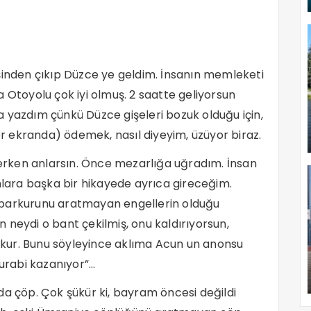
nden çıkıp Düzce ye geldim. İnsanın memleketi
 Otoyolu çok iyi olmuş. 2 saatte geliyorsun
 yazdım çünkü Düzce gişeleri bozuk olduğu için,
 ekranda) ödemek, nasıl diyeyim, üzüyor biraz.
ezerken anlarsın. Önce mezarlığa uğradım. İnsan
ımlara başka bir hikayede ayrıca gireceğim.
 parkurunu aratmayan engellerin olduğu
en neydi o bant çekilmiş, onu kaldırıyorsun,
 çukur. Bunu söyleyince aklıma Acun un anonsu
Turabi kazanıyor”…
da çöp. Çok şükür ki, bayram öncesi değildi